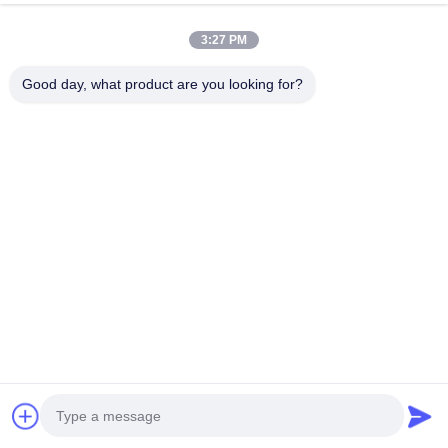
Chat Sekarang
Chat Sekarang
CHAdeMO
pengisian mobil listrik
3:27 PM
Good day, what product are you looking for?
Kontak Cepat
Alamat
Gedung Industri Dianda, No. 336, Jalan Kedua Yuan,
Subdistrik Xin'an, Distrik Bao'an, Kota Shenzhen
Telp
0086-755-23283586
E-mail
hnztech@126.com
Kebijakan Privasi
|
Sitemap
| Cina Baik Kualitas stasiun
pengisian ev komersial Pemasok. Hak cipta © 2026 Shenzhen