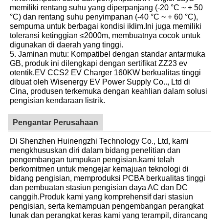
memiliki rentang suhu yang diperpanjang (-20 °C ~ + 50
°C) dan rentang suhu penyimpanan (-40 °C ~ + 60 °C),
sempurna untuk berbagai kondisi iklim.Ini juga memiliki
toleransi ketinggian ≤2000m, membuatnya cocok untuk
digunakan di daerah yang tinggi.
5. Jaminan mutu: Kompatibel dengan standar antarmuka
GB, produk ini dilengkapi dengan sertifikat ZZ23 ev
otentik.EV CCS2 EV Charger 160KW berkualitas tinggi
dibuat oleh Wisenergy EV Power Supply Co.., Ltd di
Cina, produsen terkemuka dengan keahlian dalam solusi
pengisian kendaraan listrik.
Pengantar Perusahaan
Di Shenzhen Huinengzhi Technology Co., Ltd, kami
mengkhususkan diri dalam bidang penelitian dan
pengembangan tumpukan pengisian.kami telah
berkomitmen untuk mengejar kemajuan teknologi di
bidang pengisian, memproduksi PCBA berkualitas tinggi
dan pembuatan stasiun pengisian daya AC dan DC
canggih.Produk kami yang komprehensif dari stasiun
pengisian, serta kemampuan pengembangan perangkat
lunak dan perangkat keras kami yang terampil, dirancang