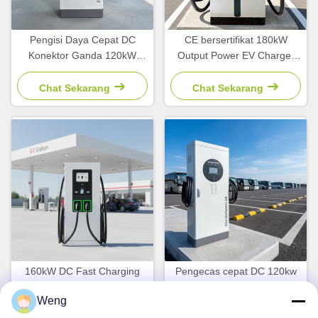
Pengisi Daya Cepat DC
CE bersertifikat 180kW
Konektor Ganda 120kW
Output Power EV Charger
untuk Tumpukan Daya EV
dengan CCS2 Interface DC
Pengisian Cepat Jalan Raya
Fast Charging Station
Chat Sekarang
Chat Sekarang
160kW DC Fast Charging
Pengecas cepat DC 120kw
Stack dengan Smart Power
baru dengan CCS2 Dual
Weng
Allocation dan Kompatibilitas
Charging Gun dan garansi 2
Multi-Standard CCS2
tahun untuk stasiun