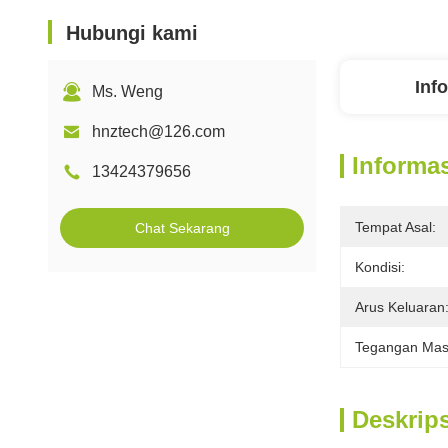
Hubungi kami
Inf
Ms. Weng
hnztech@126.com
Informas
13424379656
Tempat Asal:
Chat Sekarang
Kondisi:
Arus Keluaran
Tegangan Mas
Deskrip