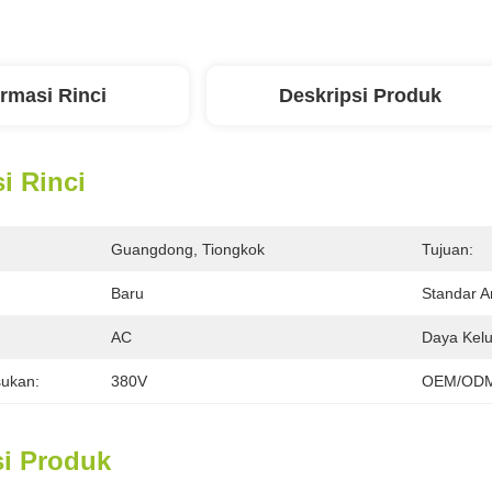
ormasi Rinci
Deskripsi Produk
i Rinci
Guangdong, Tiongkok
Tujuan:
Baru
Standar A
:
AC
Daya Kelu
ukan:
380V
OEM/ODM
si Produk