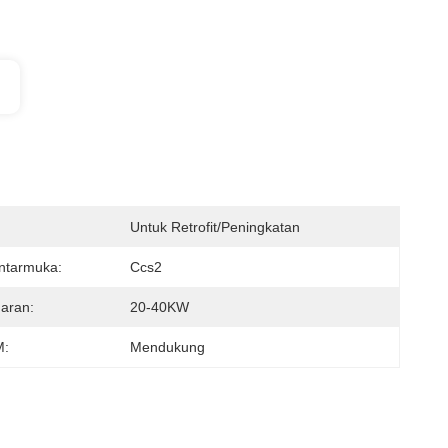
Untuk Retrofit/peningkatan
ntarmuka:
Ccs2
aran:
20-40KW
:
Mendukung