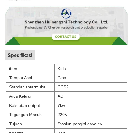
Spesifikasi
item
Kola
Tempat Asal
Cina
Standar antarmuka
CCS2
Arus Keluar
AC
Kekuatan output
7kw
Tegangan Masuk
220V
Tujuan
Stasiun pengisi daya ev
Kondisi
Baru