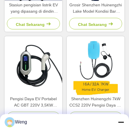
Stasiun pengisian listrik EV
Grosir Shenzhen Huinengzhi
yang dipasang di dinding
Lake Model Kondisi Baru
7kW baru untuk kendaraan
Smart EV/DC 60KW Fast
listrik Pengisian cepat AC GB
Car Charger GB/T Stasiun
Chat Sekarang
Chat Sekarang
Standar antarmuka 32A
Pengisian Lantai
Kondisi digunakan
Pengisi Daya EV Portabel
Shenzhen Huinengzhi 7kW
AC GBT 220V 3,5KW
CCS2 220V Pengisi Daya EV
Penggunaan Rumah Tangga
Terpasang Di Dinding Kotak
Stasiun Pengisian Cepat
Dinding Stasiun Mobil Listrik
Chat Sekarang
Chat Sekarang
Weng
Stasiun EV Pengisi Daya
Arus Terukur 32A Baru