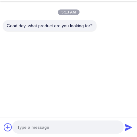
Terpasang Di Lantai
5:13 AM
Kontak Cepat
Good day, what product are you looking for?
Alamat
Gedung Industri Dianda, No. 336, Jalan Kedua Yuan,
Subdistrik Xin'an, Distrik Bao'an, Kota Shenzhen
Telp
0086-755-23283586
E-mail
hnztech@126.com
Kebijakan Privasi
|
Sitemap
| Cina Baik Kualitas stasiun
pengisian ev komersial Pemasok. Hak cipta © 2026 Shenzhen
Huinengzhi Technology Co., Ltd Semua. Semua hak dilindungi.