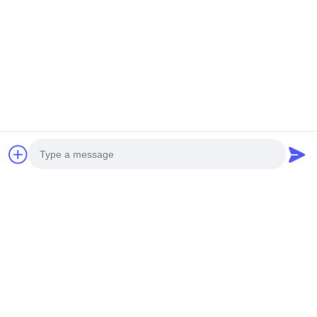
Photo
Video Call
Audio Call