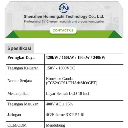
Spesifikasi
Peringkat Daya
120kW / 160kW / 180kW / 240kW
Tegangan Keluaran
150V - 1000VDC
Konektor Ganda
Nomor Senjata
(CCS2/CCS1/CHAdeMO/GBT)
Menampilkan
Layar Sentuh LCD 10 inci
Tegangan Masukan
400V AC ± 15%
Jaringan
4G/Ethernet/OCPP 1.6J
OEM/ODM
Mendukung