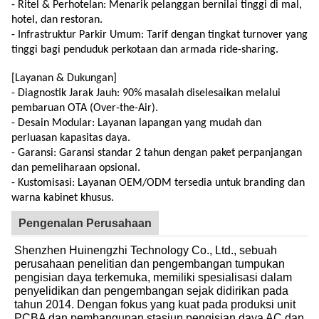
- Ritel & Perhotelan: Menarik pelanggan bernilai tinggi di mal,
hotel, dan restoran.
- Infrastruktur Parkir Umum: Tarif dengan tingkat turnover yang
tinggi bagi penduduk perkotaan dan armada ride-sharing.
[Layanan & Dukungan]
- Diagnostik Jarak Jauh: 90% masalah diselesaikan melalui
pembaruan OTA (Over-the-Air).
- Desain Modular: Layanan lapangan yang mudah dan
perluasan kapasitas daya.
- Garansi: Garansi standar 2 tahun dengan paket perpanjangan
dan pemeliharaan opsional.
- Kustomisasi: Layanan OEM/ODM tersedia untuk branding dan
warna kabinet khusus.
Pengenalan Perusahaan
Shenzhen Huinengzhi Technology Co., Ltd., sebuah
perusahaan penelitian dan pengembangan tumpukan
pengisian daya terkemuka, memiliki spesialisasi dalam
penyelidikan dan pengembangan sejak didirikan pada
tahun 2014. Dengan fokus yang kuat pada produksi unit
PCBA dan pembangunan stasiun pengisian daya AC dan