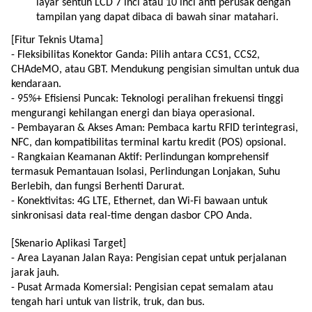
layar sentuh LCD 7 inci atau 10 inci anti perusak dengan
tampilan yang dapat dibaca di bawah sinar matahari.
[Fitur Teknis Utama]
- Fleksibilitas Konektor Ganda: Pilih antara CCS1, CCS2,
CHAdeMO, atau GBT. Mendukung pengisian simultan untuk dua
kendaraan.
- 95%+ Efisiensi Puncak: Teknologi peralihan frekuensi tinggi
mengurangi kehilangan energi dan biaya operasional.
- Pembayaran & Akses Aman: Pembaca kartu RFID terintegrasi,
NFC, dan kompatibilitas terminal kartu kredit (POS) opsional.
- Rangkaian Keamanan Aktif: Perlindungan komprehensif
termasuk Pemantauan Isolasi, Perlindungan Lonjakan, Suhu
Berlebih, dan fungsi Berhenti Darurat.
- Konektivitas: 4G LTE, Ethernet, dan Wi-Fi bawaan untuk
sinkronisasi data real-time dengan dasbor CPO Anda.
[Skenario Aplikasi Target]
- Area Layanan Jalan Raya: Pengisian cepat untuk perjalanan
jarak jauh.
- Pusat Armada Komersial: Pengisian cepat semalam atau
tengah hari untuk van listrik, truk, dan bus.