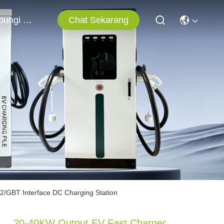
Chat Sekarang
Hubungi Kami
/GBT Interface DC Charging Station
20-40KW Output EV Fast Charger