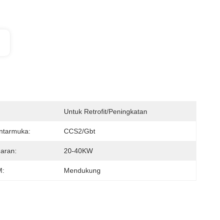
Untuk Retrofit/peningkatan
ntarmuka:
CCS2/gbt
aran:
20-40KW
:
Mendukung