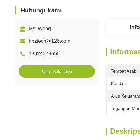
Hubungi kami
Inf
Ms. Weng
hnztech@126.com
Informas
13424379656
Tempat Asal:
Chat Sekarang
Kondisi:
Arus Keluaran
Tegangan Mas
Deskrip