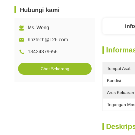
Hubungi kami
Inf
Ms. Weng
hnztech@126.com
Informas
13424379656
Tempat Asal:
Chat Sekarang
Kondisi:
Arus Keluaran
Tegangan Mas
Deskrip