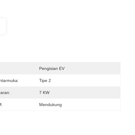
Pengisian EV
ntarmuka:
Tipe 2
aran:
7 KW
:
Mendukung