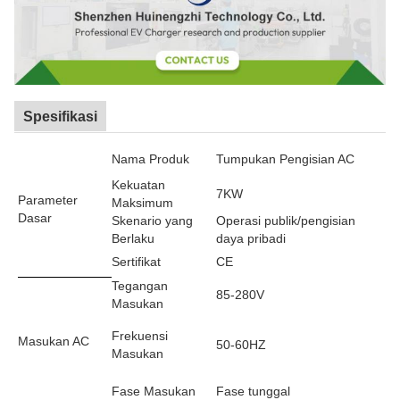
Spesifikasi
Nama Produk
Tumpukan Pengisian AC
Kekuatan
7KW
Parameter
Maksimum
Dasar
Skenario yang
Operasi publik/pengisian
Berlaku
daya pribadi
Sertifikat
CE
Tegangan
85-280V
Masukan
Frekuensi
Masukan AC
50-60HZ
Masukan
Fase Masukan
Fase tunggal