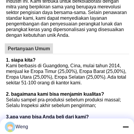
industri ini. Kami terbuka untuk berkolaborasi dengan
mitra yang berpikiran sama yang berupaya merevolusi
sektor pengisian daya bersama-sama. Selain penawaran
standar kami, kami dapat menyediakan layanan
pengembangan dan penyesuaian perangkat lunak dan
perangkat keras yang dipersonalisasi yang disesuaikan
dengan kebutuhan unik Anda.
Pertanyaan Umum
1. siapa kita?
Kami berbasis di Guangdong, Cina, mulai tahun 2014,
menjual ke Eropa Timur (25,00%), Eropa Barat (25,00%),
Eropa Utara (25,00%), Eropa Selatan (25,00%). Ada total
sekitar 51-100 orang di kantor kami.
2. bagaimana kami bisa menjamin kualitas?
Selalu sampel pra-produksi sebelum produksi massal;
Selalu Inspeksi akhir sebelum pengiriman;
3.apa yang bisa Anda beli dari kami?
Tumpukan pengisian AC, tumpukan pengisian DC
Weng
4. Mengapa Anda harus membeli dari kami bukan dari