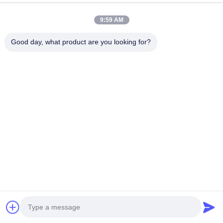
pemasok lain?
Shenzhen Huinengzhi Technology Co, Ltd adalah
9:59 AM
perusahaan penelitian dan pengembangan tumpukan
pengisian daya. Sejak didirikan pada tahun 2014, kami
Good day, what product are you looking for?
telah berdedikasi pada penelitian dan pengembangan
teknologi pengisian daya, pembuatan stasiun pengisian
daya AC dan DC.
5. layanan apa yang bisa kami berikan?
Ketentuan Pengiriman yang Diterima: -;
Mata Uang Pembayaran yang Diterima: -;
Jenis Pembayaran yang Diterima: -;
Bahasa yang Diucapkan: -
Produk Terkait