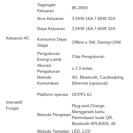
Tegangan
85-280V
Keluaran
Arus Keluaran
3,5KW 16A,7,6KW 32A
Daya Keluaran
3,5KW 16A,7,6KW 32A
Keluaran AC
Konsumsi Daya
Offline ≤ 5W; Daring<10W
Siaga
Pengukuran
Chip Pengukuran
Energi Listrik
Akurasi
≤ 2.0 kelas
Pengukuran
Metode
4G, Bluetooth, Cardswiping,
Komunikasi
Ethernet (opsional)
Platform operasi
OCPP1.6J
Interaktif
Plug-and-Charge,
Fungsi
Menggesek kartu,
Metode Pengisian
Pemindaian kode QR,
Bluetooth APLIKASI, dll.
Metode Tampilan
LED, LCD