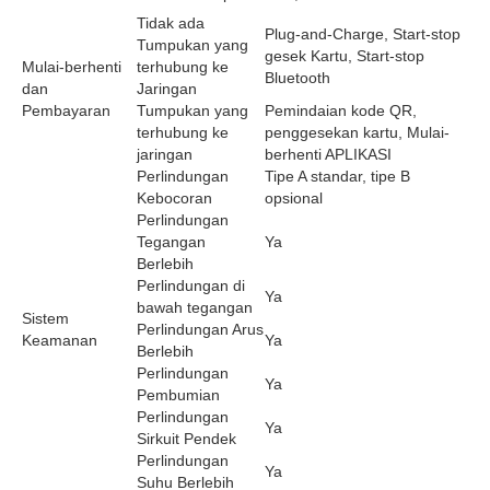
Tidak ada
Plug-and-Charge, Start-stop
Tumpukan yang
gesek Kartu, Start-stop
Mulai-berhenti
terhubung ke
Bluetooth
dan
Jaringan
Pembayaran
Tumpukan yang
Pemindaian kode QR,
terhubung ke
penggesekan kartu, Mulai-
jaringan
berhenti APLIKASI
Perlindungan
Tipe A standar, tipe B
Kebocoran
opsional
Perlindungan
Tegangan
Ya
Berlebih
Perlindungan di
Ya
bawah tegangan
Sistem
Perlindungan Arus
Keamanan
Ya
Berlebih
Perlindungan
Ya
Pembumian
Perlindungan
Ya
Sirkuit Pendek
Perlindungan
Ya
Suhu Berlebih