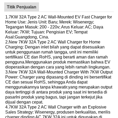
Titik Penjualan
1.7KW 32A Type 2 AC Wall-Mounted EV Fast Charger for
Home Use: Jenis Unit: Baru; Merek: Wisenergy;
Tegangan Masuk: 200 - 220v; Arus Keluar: AC; Daya
Keluar: 7KW; Tujuan: Pengisian EV; Tempat
Asal:Guangdong, Cina.
2.New 7KW 32A Type 2 AC Wall Charger for Home
Charging: Dengan inlet bilah yang dapat disesuaikan
untuk penggunaan rumah tangga, unit ini memiliki
sertifikasi CE dan RoHS, yang berarti aman dan ramah
pengguna.Menggunakan produk memastikan bahwa EV
dioperasikan dengan cara yang lebih ramah lingkungan.
3.New 7KW 32A Wall-Mounted Charger With 7KW Output
Power: Charger yang dipasang di dinding ini bersertifikat
CE dan sesuai RoHS, sehingga Anda dapat
menggunakannya tanpa khawatir.yang merupakan output
daya tertinggi di antara produk yang saat ini tersedia di
pasarIni produk yang bagus, tapi jangan terkejut jika
dijual dengan cepat.
4.7KW 32A Type 2 AC Wall Charger with an Explosive
Sales Strategy: Wisenergy, produsen berkualitas, merilis
charger dinding AC 7KW 32A ini untuk digunakan di