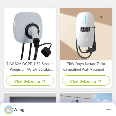
7kW 32A OCPP 1.6J Stasiun
7kW Daya Keluar Tesla
Pengisian AC EV Beraktif
Kompatibel Wall Mounted EV
RFID untuk Pengecas
Charging Station untuk
Kendaraan Listrik
pengisi daya mobil listrik
Chat Sekarang
Chat Sekarang
Weng