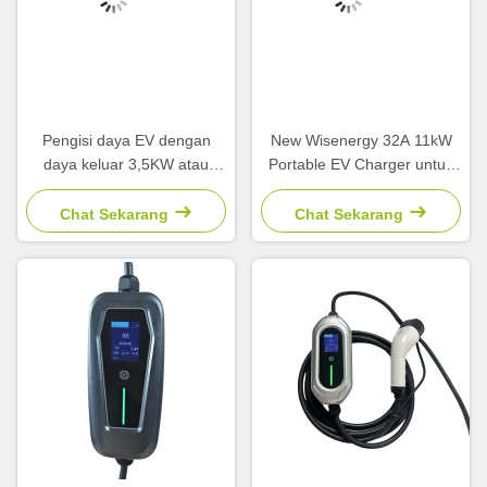
Pengisi daya EV dengan
New Wisenergy 32A 11kW
daya keluar 3,5KW atau
Portable EV Charger untuk
7KW TYPE 2 Standar
Mobil AC CCS Type 2 220V
antarmuka dan bersertifikat
Berbagai ukuran untuk
Chat Sekarang
Chat Sekarang
CE untuk kendaraan energi
semua mobil
baru