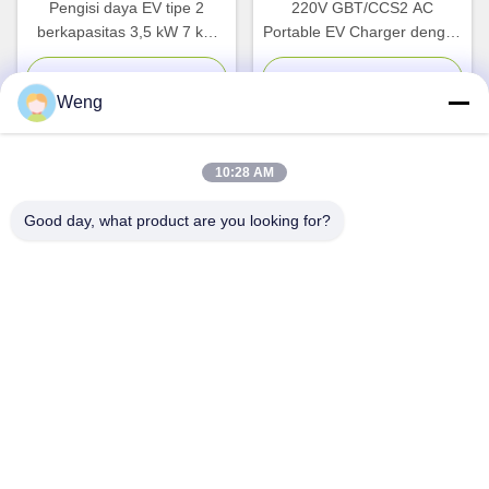
Pengisi daya EV tipe 2
220V GBT/CCS2 AC
berkapasitas 3,5 kW 7 kW
Portable EV Charger dengan
22 kW yang dapat
daya keluar 3,5 kW dan
disesuaikan dengan tombol
panjang tong senapan 5
Chat Sekarang
Chat Sekarang
Weng
berhenti arus dan darurat
meter untuk pengisian cepat
yang dapat disesuaikan
10:28 AM
Kontak Cepat
Good day, what product are you looking for?
Alamat
Gedung Industri Dianda, No. 336, Jalan Kedua Yuan,
Subdistrik Xin'an, Distrik Bao'an, Kota Shenzhen
Telp
0086-755-23283586
E-mail
hnztech@126.com