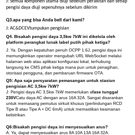
J: Semua komponen utama diuji sebelum perakitan dan setiap
pengisi daya diuji sepenuhnya sebelum dikirim
Q3.apa yang bisa Anda beli dari kami?
J: AC
&
DC
EV
tumpukan pengisian
Q
4
. Bisakah pengisi daya 3,5kw 7kW ini dikelola oleh
platform perangkat lunak label putih pihak ketiga?
J: Ya. Dengan kepatuhan penuh OCPP 1.6J, pengisi daya ini
memungkinkan operator mengubah URL WebSocket melalui
halaman web atau aplikasi konfigurasi lokal, terhubung
langsung ke CMS pihak ketiga mana pun untuk penagihan,
otorisasi pengguna, dan pembaruan firmware OTA.
Q
5
: Apa saja persyaratan pemasangan untuk stasiun
pengisian AC 3,5kw 7kW?
J: Pengisi daya AC 3,5kw 7kW memerlukan a
fase tunggal
230V
Catu daya AC dengan arus 16A 32A. Sangat disarankan
untuk memasang pemutus sirkuit khusus (perlindungan RCD
Tipe B atau Tipe A + DC 6mA) untuk memastikan keamanan
kelistrikan.
Q
6
Bisakah pengisi daya ini menyesuaikan arus?
:
A: Ya, dapat menyesuaikan arus 8A 10A 13A 16A 32A.