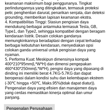
keamanan maksimum bagi penggunanya. Tingkat
perlindungannya yang ditingkatkan, termasuk proteksi
petir, penghentian darurat, penarikan senjata, dan deteksi
grounding, memberikan lapisan keamanan ekstra.
4. Kompatibilitas Tinggi: Stasiun pengisian daya
mendukung berbagai antarmuka termasuk Tesla, GB,
Type1, dan Type2, sehingga kompatibel dengan beragam
kendaraan listrik. Desain colokan gandanya
memungkinkannya beradaptasi dengan cepat terhadap
berbagai kebutuhan kendaraan, menyediakan opsi
colokan ganda universal untuk pengisian daya yang
nyaman.
5. Performa Kuat: Meskipun dimensinya kompak
400*210*95mm(L*W*H) dan dimensi pengepakan
460*430*250mm(L*W*H), pengisi daya yang dipasang di
dinding ini memiliki berat 4.7KG-5.7KG dan dapat
beroperasi dalam kondisi suhu dan kelembapan ekstrem
(-30℃ hingga +50℃, Maks.95%(tidak dapat diatur)).
Pengenalan daya yang efisien dan manajemen daya
yang cerdas memastikan kinerja optimal dan umur
panjang.
Pengenalan Perusahaan