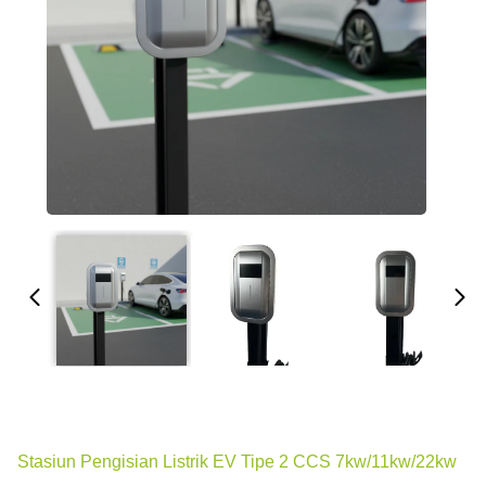
Stasiun Pengisian Listrik EV Tipe 2 CCS 7kw/11kw/22kw