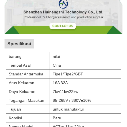
Spesifikasi
barang
nilai
Tempat Asal
Cina
Standar Antarmuka
Tipe1/Tipe2/GBT
Arus Keluaran
16A 32A
Daya Keluaran
7kw11kw22kw
Tegangan Masukan
85-265V / 380V±10%
Tujuan
untuk manufaktur
Kondisi
Baru
Nomor Model
AC7kw11kw22kw