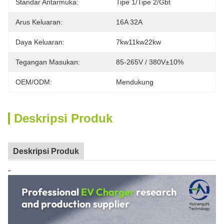
Standar Antarmuka:
Tipe 1/tipe 2/gbt
Arus Keluaran:
16A 32A
Daya Keluaran:
7kw11kw22kw
Tegangan Masukan:
85-265V / 380V±10%
OEM/ODM:
Mendukung
Deskripsi Produk
Deskripsi Produk
-