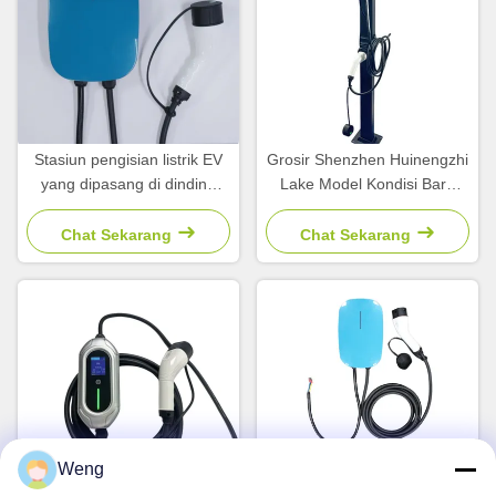
Stasiun pengisian listrik EV
Grosir Shenzhen Huinengzhi
yang dipasang di dinding
Lake Model Kondisi Baru
7kW baru untuk kendaraan
Smart EV/DC 60KW Fast
listrik Pengisian cepat AC GB
Car Charger GB/T Stasiun
Chat Sekarang
Chat Sekarang
Standar antarmuka 32A
Pengisian Lantai
Kondisi digunakan
Weng