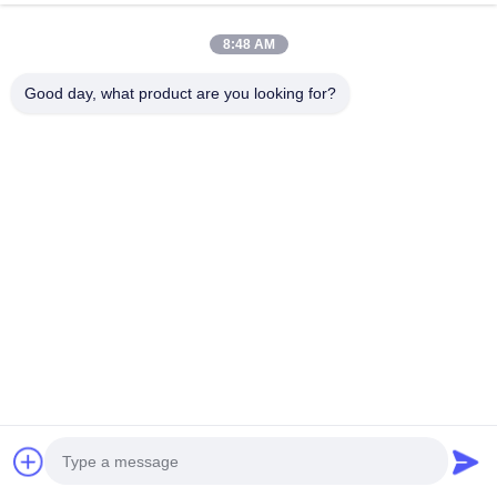
Pengisi Daya EV Portabel
Shenzhen Huinengzhi 7kW
8:48 AM
AC GBT 220V 3,5KW
CCS2 220V Pengisi Daya EV
Penggunaan Rumah Tangga
Terpasang Di Dinding Kotak
Good day, what product are you looking for?
Stasiun Pengisian Cepat
Dinding Stasiun Mobil Listrik
Chat Sekarang
Chat Sekarang
Stasiun EV Pengisi Daya
Arus Terukur 32A Baru
Terpasang Di Lantai
Kontak Cepat
Alamat
Gedung Industri Dianda, No. 336, Jalan Kedua Yuan,
Subdistrik Xin'an, Distrik Bao'an, Kota Shenzhen
Telp
0086-755-23283586
E-mail
hnztech@126.com