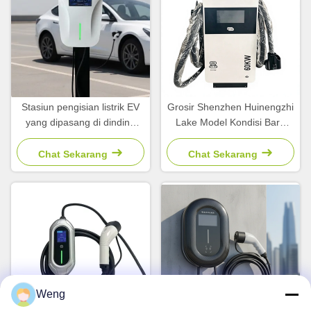
Stasiun pengisian listrik EV
Grosir Shenzhen Huinengzhi
yang dipasang di dinding
Lake Model Kondisi Baru
7kW baru untuk kendaraan
Smart EV/DC 60KW Fast
listrik Pengisian cepat AC GB
Car Charger GB/T Stasiun
Chat Sekarang
Chat Sekarang
Standar antarmuka 32A
Pengisian Lantai
Kondisi digunakan
Weng