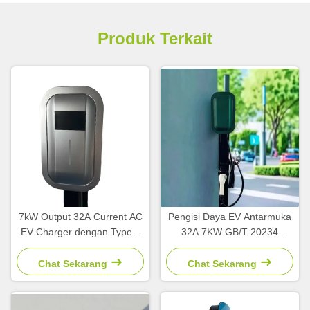
Produk Terkait
7kW Output 32A Current AC
Pengisi Daya EV Antarmuka
EV Charger dengan Type 2
32A 7KW GB/T 20234
Interface untuk Stasiun
dengan Kabel 5M untuk
Pengisian Kendaraan Listrik
Kendaraan Listrik
Chat Sekarang
Chat Sekarang