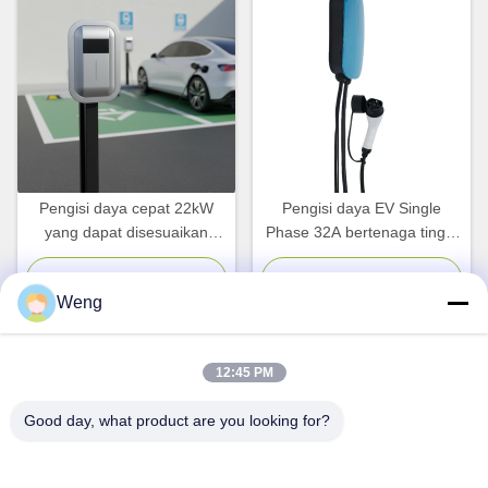
Pengisi daya cepat 22kW
Pengisi daya EV Single
yang dapat disesuaikan
Phase 32A bertenaga tinggi
Pengisi daya EV yang
7kW dengan antarmuka tipe
dipasang di dinding dengan
2 GB untuk penggunaan
Chat Sekarang
Chat Sekarang
Weng
pengenalan wajah dan IP65
rumah dan komersial
tahan cuaca untuk mobil
listrik
12:45 PM
Kontak Cepat
Good day, what product are you looking for?
Alamat
Gedung Industri Dianda, No. 336, Jalan Kedua Yuan,