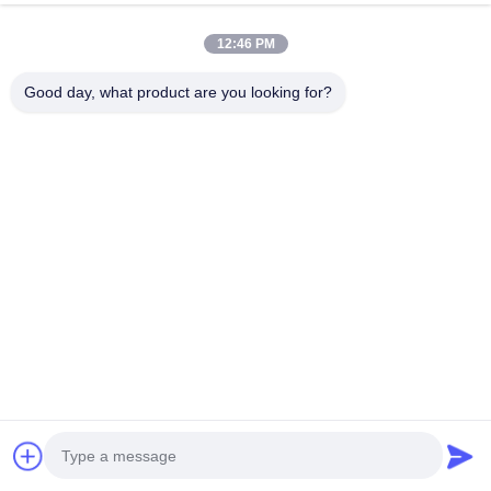
Pengisi daya EV yang
7kW dengan antarmuka tipe
dipasang di dinding dengan
2 GB untuk penggunaan
Chat Sekarang
Chat Sekarang
12:46 PM
pengenalan wajah dan IP65
rumah dan komersial
tahan cuaca untuk mobil
Good day, what product are you looking for?
listrik
Kontak Cepat
Alamat
Gedung Industri Dianda, No. 336, Jalan Kedua Yuan,
Subdistrik Xin'an, Distrik Bao'an, Kota Shenzhen
Telp
0086-755-23283586
E-mail
hnztech@126.com