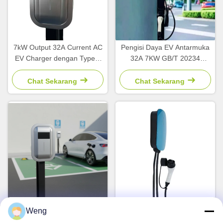
7kW Output 32A Current AC
Pengisi Daya EV Antarmuka
EV Charger dengan Type 2
32A 7KW GB/T 20234
Interface untuk Stasiun
dengan Kabel 5M untuk
Pengisian Kendaraan Listrik
Kendaraan Listrik
Chat Sekarang
Chat Sekarang
Pengisi daya cepat 22kW
Pengisi daya EV Single
Weng
yang dapat disesuaikan
Phase 32A bertenaga tinggi